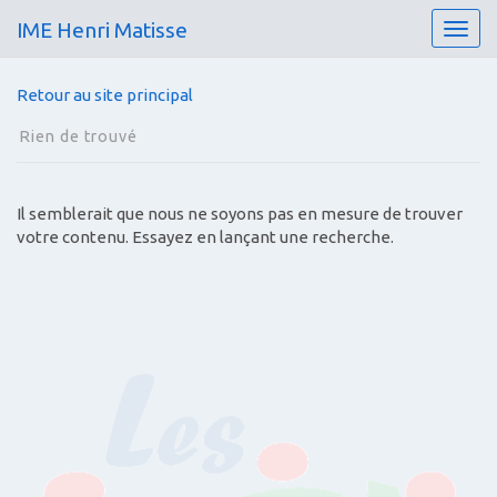
IME Henri Matisse
T
o
g
Retour au site principal
g
l
Rien de trouvé
e
n
a
Il semblerait que nous ne soyons pas en mesure de trouver
v
votre contenu. Essayez en lançant une recherche.
i
g
a
t
i
o
n