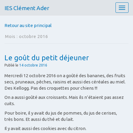
IES Clément Ader
T
o
g
Retour au site principal
g
l
Mois :
octobre 2016
e
n
a
Le goût du petit déjeuner
v
i
Publié le
14 octobre 2016
g
Mercredi 12 octobre 2016 on a goûté des bananes, des fruits
a
secs, pruneaux, pêches, raisins et aussi des céréales au miel.
t
Des Kellogg. Pas des croquettes pour chiens !!!
i
o
On a aussi goûté aux croissants. Mais ils n’étaient pas assez
n
cuits.
Pour boire, il y avait du jus de pommes, du jus de cerises,
très bons. Et aussi du thé et du lait.
Il y avait aussi des cookies avec du citron.