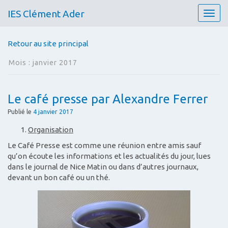
IES Clément Ader
T
o
g
Retour au site principal
g
l
Mois :
janvier 2017
e
n
a
Le café presse par Alexandre Ferrer
v
i
Publié le
4 janvier 2017
g
Organisation
a
t
Le Café Presse est comme une réunion entre amis sauf
i
qu’on écoute les informations et les actualités du jour, lues
o
dans le journal de Nice Matin ou dans d’autres journaux,
n
devant un bon café ou un thé.