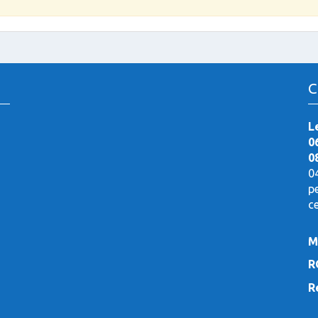
C
L
0
0
0
p
c
M
R
R