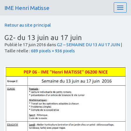
IME Henri Matisse
T
o
g
Retour au site principal
g
l
G2- du 13 juin au 17 juin
e
Publié le
17 juin 2016
dans
G2 – SEMAINE DU 13 AU 17 JUIN
|
n
Taille réelle :
689 pixels × 936 pixels
a
v
i
g
a
t
i
o
n