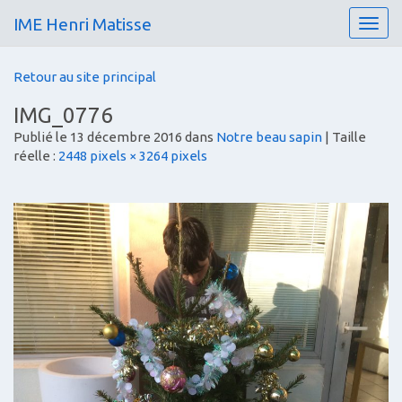
IME Henri Matisse
T
o
g
Retour au site principal
g
l
IMG_0776
e
Publié le
13 décembre 2016
dans
Notre beau sapin
| Taille
n
réelle :
2448 pixels × 3264 pixels
a
v
i
g
a
t
i
o
n