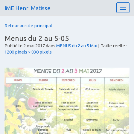
IME Henri Matisse
T
o
g
Retour au site principal
g
l
Menus du 2 au 5-05
e
Publié le
2 mai 2017
dans
MENUS du 2 au 5 Mai
| Taille réelle :
n
1200 pixels × 830 pixels
a
v
i
g
a
t
i
o
n