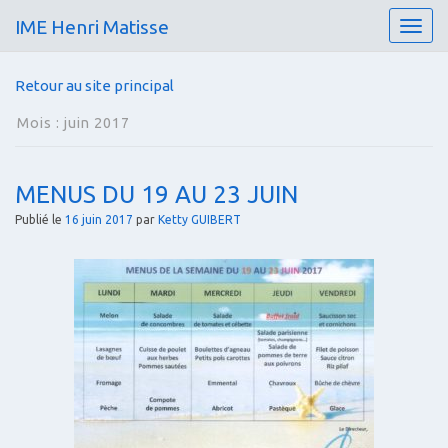
IME Henri Matisse
T
o
g
Retour au site principal
g
l
Mois :
juin 2017
e
n
a
MENUS DU 19 AU 23 JUIN
v
i
Publié le
16 juin 2017
par
Ketty GUIBERT
g
a
t
i
o
n