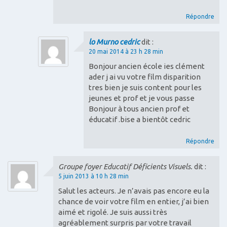
r
Répondre
t
i
lo Murno cedric
dit :
c
20 mai 2014 à 23 h 28 min
l
Bonjour ancien école ies clément
e
ader j ai vu votre film disparition
tres bien je suis content pour les
s
jeunes et prof et je vous passe
Bonjour à tous ancien prof et
éducatif .bise a bientôt cedric
Répondre
Groupe foyer Educatif Déficients Visuels.
dit :
5 juin 2013 à 10 h 28 min
Salut les acteurs. Je n’avais pas encore eu la
chance de voir votre film en entier, j’ai bien
aimé et rigolé. Je suis aussi très
agréablement surpris par votre travail