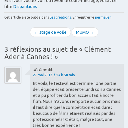
Et si vous voulez voir ou revoir le court-métrage, voilà : Le
film
Disparitions
Cet article a été publié dans
Les créations
. Enregistrer le
permalien
.
N
← stage de voile
MUMO →
a
v
3 réflexions au sujet de «
Clément
i
Ader à Cannes !
»
g
a
Jérôme
dit :
t
27 mai 2013 à 14 h 58 min
i
Et voilà, le festival est terminé ! Une partie
o
de l’équipe était présente lundi soir à Cannes
et a pu profiter du bon accueil fait à notre
n
film. Nous n’avons remporté aucun prix mais
d
il faut dire que la compétition était dure :
e
beaucoup de films étaient réalisés par des
s
professionnels ! C’était, malgré tout, une
très bonne expérience !
a