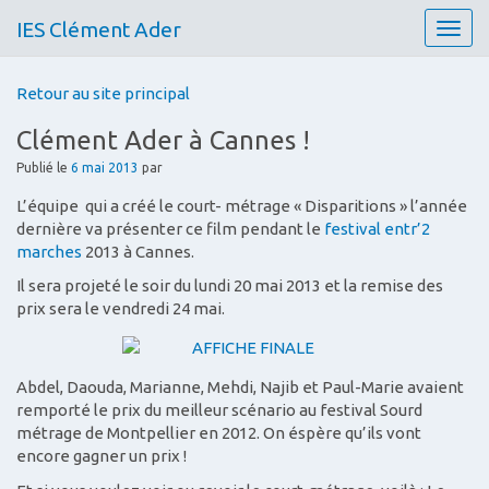
IES Clément Ader
T
o
g
Retour au site principal
g
l
Clément Ader à Cannes !
e
n
Publié le
6 mai 2013
par
a
L’équipe qui a créé le court- métrage « Disparitions » l’année
v
dernière va présenter ce film pendant le
festival entr’2
i
marches
2013 à Cannes.
g
a
Il sera projeté le soir du lundi 20 mai 2013 et la remise des
t
prix sera le vendredi 24 mai.
i
o
n
Abdel, Daouda, Marianne, Mehdi, Najib et Paul-Marie avaient
remporté le prix du meilleur scénario au festival Sourd
métrage de Montpellier en 2012. On éspère qu’ils vont
encore gagner un prix !