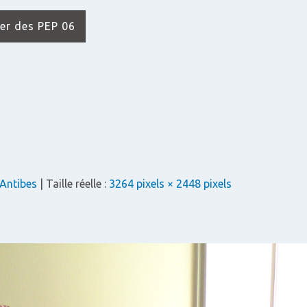
der des PEP 06
 Antibes
| Taille réelle :
3264 pixels × 2448 pixels