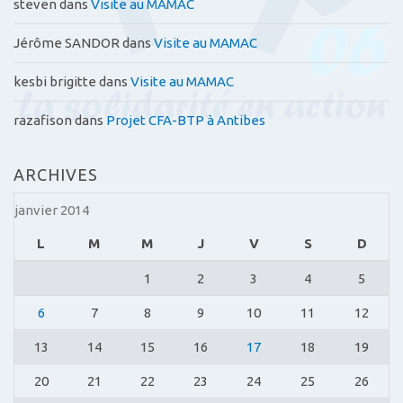
steven
dans
Visite au MAMAC
Jérôme SANDOR
dans
Visite au MAMAC
kesbi brigitte
dans
Visite au MAMAC
razafison
dans
Projet CFA-BTP à Antibes
ARCHIVES
janvier 2014
L
M
M
J
V
S
D
1
2
3
4
5
6
7
8
9
10
11
12
13
14
15
16
17
18
19
20
21
22
23
24
25
26