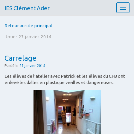
IES Clément Ader
T
o
g
Retour au site principal
g
l
Jour :
27 janvier 2014
e
n
a
Carrelage
v
i
Publié le
27 janvier 2014
g
Les élèves de l’atelier avec Patrick et les élèves du CFB ont
a
enlevé les dalles en plastique vieilles et dangereuses.
t
i
o
n