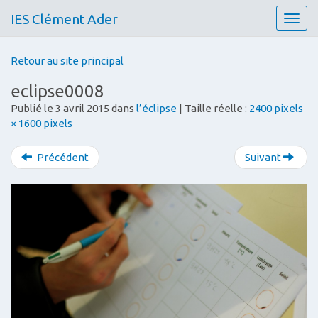
IES Clément Ader
T
o
g
Retour au site principal
g
l
eclipse0008
e
Publié le
3 avril 2015
dans
l’éclipse
| Taille réelle :
2400 pixels
n
× 1600 pixels
a
v
i
Précédent
Suivant
g
a
t
i
o
n