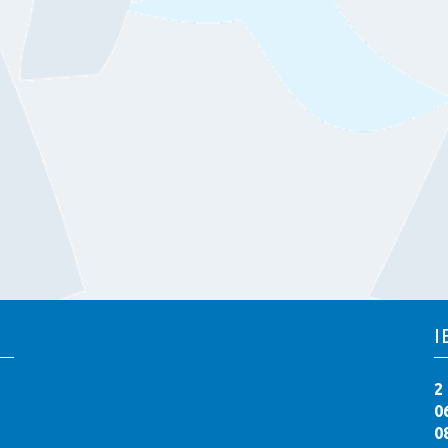
I
2
0
0