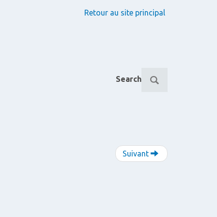
Retour au site principal
R
Search
e
c
h
e
r
c
h
Suivant
e
p
o
u
r