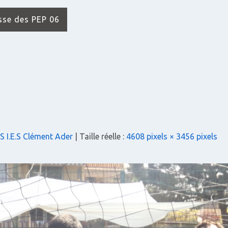
isse des PEP 06
S I.E.S Clément Ader
| Taille réelle :
4608 pixels × 3456 pixels