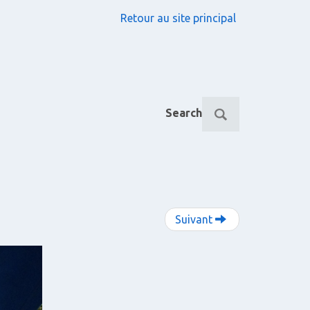
Retour au site principal
R
Search
e
c
h
e
r
c
h
Suivant
e
p
o
u
r