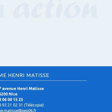
ME HENRI MATISSE
7 avenue Henri Matisse
6200 Nice
8 06 00 15 23
4 93 21 02 31 (Télécopie)
me.matisse@pep06.fr