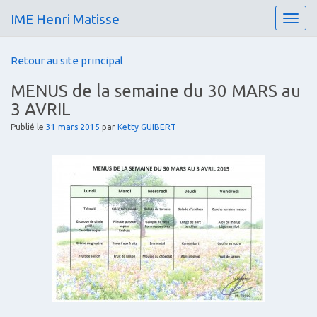
IME Henri Matisse
T
o
g
Retour au site principal
g
l
MENUS de la semaine du 30 MARS au
e
3 AVRIL
n
a
Publié le
31 mars 2015
par
Ketty GUIBERT
v
i
g
a
t
i
o
n