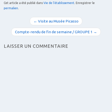
Cet article a été publié dans
Vie de l'établissement
. Enregistrer le
permalien
.
N
← Visite au Musée Picasso
a
v
Compte-rendu de fin de semaine / GROUPE 1 →
i
g
LAISSER UN COMMENTAIRE
a
t
i
o
n
d
e
s
a
r