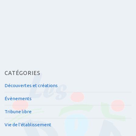
t
i
c
l
e
s
CATÉGORIES
Découvertes et créations
Évènements
Tribune libre
Vie de l'établissement