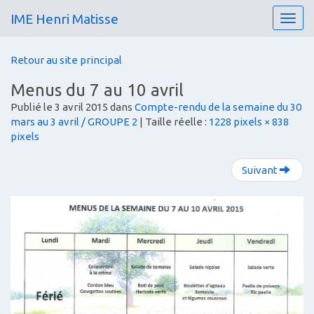
IME Henri Matisse
T
o
g
Retour au site principal
g
l
Menus du 7 au 10 avril
e
Publié le
3 avril 2015
dans
Compte-rendu de la semaine du 30
n
mars au 3 avril / GROUPE 2
| Taille réelle :
1228 pixels × 838
a
pixels
v
i
g
Suivant
a
t
i
o
n