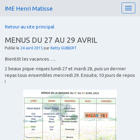
IME Henri Matisse
T
o
g
Retour au site principal
g
l
MENUS DU 27 AU 29 AVRIL
e
n
Publié le
24 avril 2015
par
Ketty GUIBERT
a
Bientôt les vacances…..
v
i
2 beaux pique-niques lundi 27 et mardi 28, puis un dernier
g
repas tous ensembles mercredi 29. Ensuite, 10 jours de repos
a
!
t
i
o
n