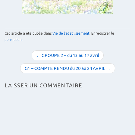
Cet article a été publié dans
Vie de l'établissement
. Enregistrer le
permalien
.
N
← GROUPE 2 – du 13 au 17 avril
a
v
G1 – COMPTE RENDU du 20 au 24 AVRIL →
i
g
LAISSER UN COMMENTAIRE
a
t
i
o
n
d