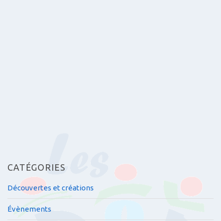
e
s
a
r
t
i
c
l
e
s
CATÉGORIES
Découvertes et créations
Évènements