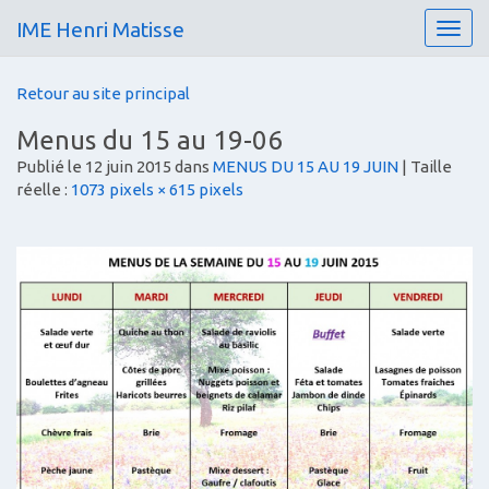
IME Henri Matisse
T
o
g
Retour au site principal
g
l
Menus du 15 au 19-06
e
Publié le
12 juin 2015
dans
MENUS DU 15 AU 19 JUIN
| Taille
n
réelle :
1073 pixels × 615 pixels
a
v
i
g
a
t
i
o
n