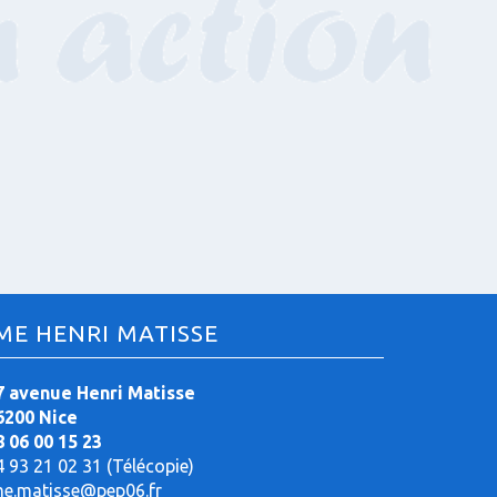
ME HENRI MATISSE
7 avenue Henri Matisse
6200 Nice
8 06 00 15 23
4 93 21 02 31 (Télécopie)
me.matisse@pep06.fr