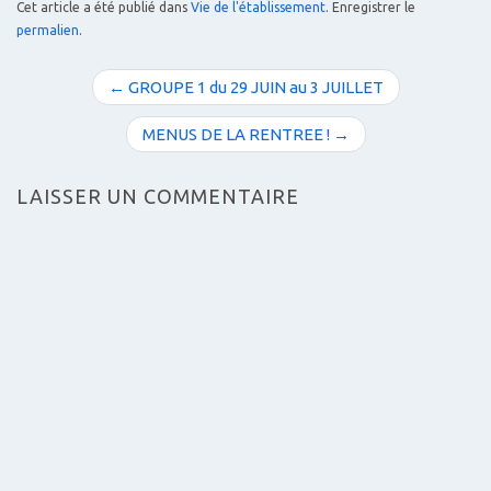
Cet article a été publié dans
Vie de l'établissement
. Enregistrer le
permalien
.
N
← GROUPE 1 du 29 JUIN au 3 JUILLET
a
v
MENUS DE LA RENTREE ! →
i
g
LAISSER UN COMMENTAIRE
a
t
i
o
n
d
e
s
a
r