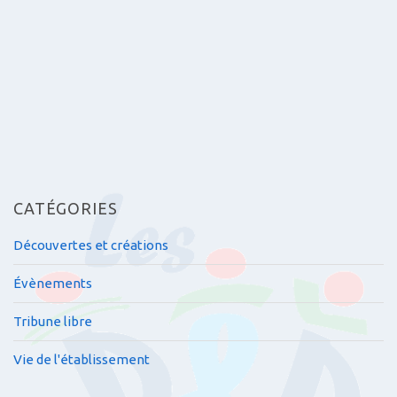
t
i
c
l
e
s
CATÉGORIES
Découvertes et créations
Évènements
Tribune libre
Vie de l'établissement