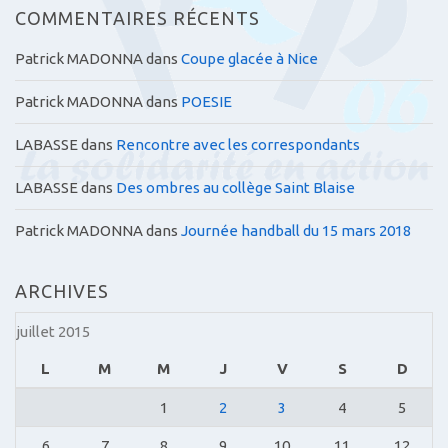
COMMENTAIRES RÉCENTS
Patrick MADONNA
dans
Coupe glacée à Nice
Patrick MADONNA
dans
POESIE
LABASSE
dans
Rencontre avec les correspondants
LABASSE
dans
Des ombres au collège Saint Blaise
Patrick MADONNA
dans
Journée handball du 15 mars 2018
ARCHIVES
juillet 2015
L
M
M
J
V
S
D
1
2
3
4
5
6
7
8
9
10
11
12