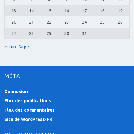
13
14
15
16
17
18
19
20
21
22
23
24
25
26
27
28
29
30
31
« Juin
Sep »
MÉTA
Connexion
Flux des publications
Flux des commentaires
Site de WordPress-FR