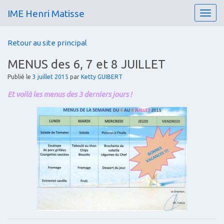
IME Henri Matisse
T
o
g
Retour au site principal
g
l
MENUS des 6, 7 et 8 JUILLET
e
n
Publié le
3 juillet 2015
par
Ketty GUIBERT
a
Et voilà les menus des 3 derniers jours !
v
i
g
a
t
i
o
n