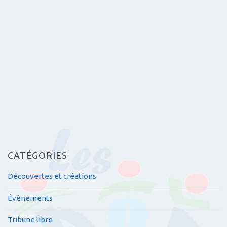
s
a
r
t
i
c
l
e
s
CATÉGORIES
Découvertes et créations
Évènements
Tribune libre