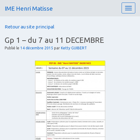
IME Henri Matisse
T
o
g
Retour au site principal
g
l
Gp 1 – du 7 au 11 DECEMBRE
e
n
Publié le
14 décembre 2015
par
Ketty GUIBERT
a
v
i
g
a
t
i
o
n