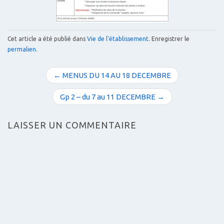
Cet article a été publié dans
Vie de l'établissement
. Enregistrer le
permalien
.
N
← MENUS DU 14 AU 18 DECEMBRE
a
v
Gp 2 – du 7 au 11 DECEMBRE →
i
g
LAISSER UN COMMENTAIRE
a
t
i
o
n
d
e