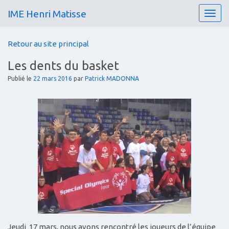
IME Henri Matisse
T
o
g
Retour au site principal
g
l
Les dents du basket
e
n
Publié le
22 mars 2016
par
Patrick MADONNA
a
v
i
g
a
t
i
o
n
Jeudi 17 mars, nous avons rencontré les joueurs de l’équipe