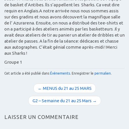
de basket d’Antibes. lls s’appellent les Sharks. Ca veut dire
requin en Anglais.A notre arrivée nous nous sommes assis
sur des gradins et nous avons découvert la magnifique salle
de l’ Azurarena. Ensuite, on nous a distribué des tee-shirts et
on a participé à des ateliers animés par les basketteurs .Il y
avait deux ateliers de tir au panier un atelier de dribbles et un
atelier de passes. A la fin de la séance: dédicaces et chasse
aux autographes. C’était génial comme après-midi ! Merci
aux Sharks !
Groupe 1
Cet article a été publié dans
Évènements
. Enregistrer le
permalien
.
N
← MENUS du 21 au 25 MARS
a
v
G2 – Semaine du 21 au 25 Mars →
i
g
LAISSER UN COMMENTAIRE
a