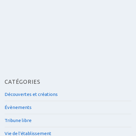
r
t
i
c
l
e
s
CATÉGORIES
Découvertes et créations
Évènements
Tribune libre
Vie de l'établissement