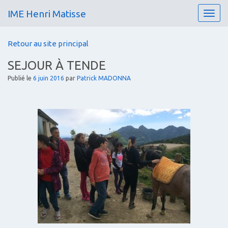
IME Henri Matisse
T
o
g
Retour au site principal
g
l
SEJOUR À TENDE
e
n
Publié le
6 juin 2016
par
Patrick MADONNA
a
v
i
g
a
t
i
o
n