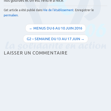
nos gourdes et on est rentré à Nice.
Cet article a été publié dans
Vie de l'établissement
. Enregistrer le
permalien
.
N
← MENUS DU 6 AU 10 JUIN 2016
a
v
G2 – SEMAINE DU 13 AU 17 JUIN →
i
g
LAISSER UN COMMENTAIRE
a
t
i
o
n
d
e
s
a