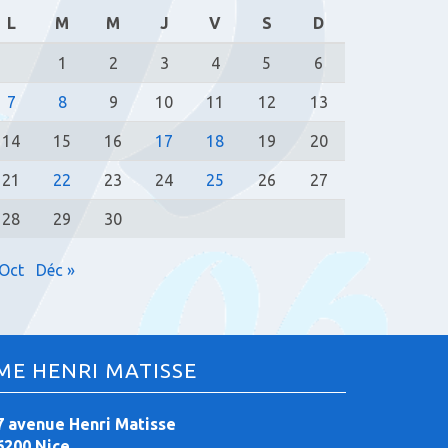
L
M
M
J
V
S
D
1
2
3
4
5
6
7
8
9
10
11
12
13
14
15
16
17
18
19
20
21
22
23
24
25
26
27
28
29
30
 Oct
Déc »
ME HENRI MATISSE
7 avenue Henri Matisse
6200 Nice