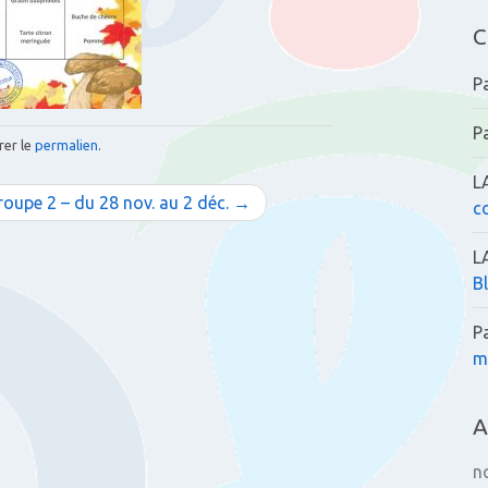
C
P
P
rer le
permalien
.
L
roupe 2 – du 28 nov. au 2 déc. →
c
L
B
P
m
A
n