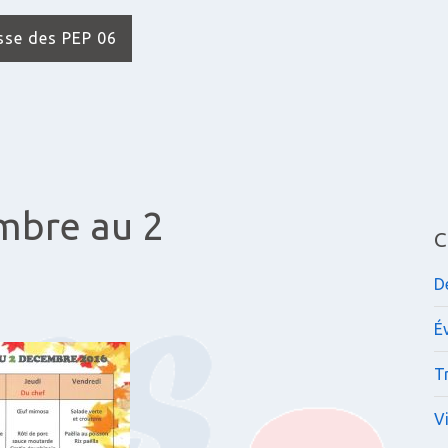
isse des PEP 06
mbre au 2
C
D
É
Tr
V