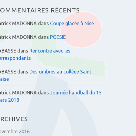
:
OMMENTAIRES RÉCENTS
atrick MADONNA
dans
Coupe glacée à Nice
atrick MADONNA
dans
POESIE
ABASSE
dans
Rencontre avec les
orrespondants
ABASSE
dans
Des ombres au collège Saint
laise
atrick MADONNA
dans
Journée handball du 15
ars 2018
RCHIVES
ovembre 2016