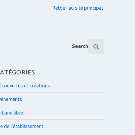
Retour au site principal
R
Search
e
c
h
e
ATÉGORIES
r
c
écouvertes et créations
h
e
vènements
p
o
ibune libre
u
r
ie de l'établissement