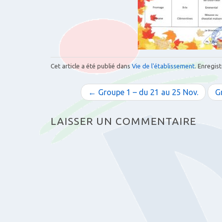
Cet article a été publié dans
Vie de l'établissement
. Enregist
N
← Groupe 1 – du 21 au 25 Nov.
G
a
LAISSER UN COMMENTAIRE
v
i
g
a
t