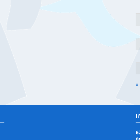
«
I
6
0