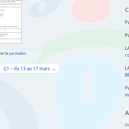
C
P
P
L
rer le
permalien
.
c
L
G1 – du 13 au 17 mars →
B
P
m
A
m