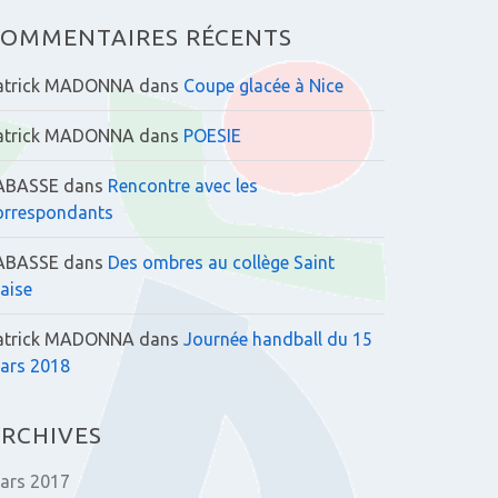
:
OMMENTAIRES RÉCENTS
atrick MADONNA
dans
Coupe glacée à Nice
atrick MADONNA
dans
POESIE
ABASSE
dans
Rencontre avec les
orrespondants
ABASSE
dans
Des ombres au collège Saint
laise
atrick MADONNA
dans
Journée handball du 15
ars 2018
RCHIVES
ars 2017