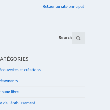
Retour au site principal
R
Search
e
c
h
e
ATÉGORIES
r
c
écouvertes et créations
h
e
vènements
p
o
ibune libre
u
r
ie de l'établissement