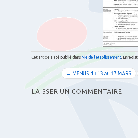
Cet article a été publié dans
Vie de l'établissement
. Enregist
N
← MENUS du 13 au 17 MARS
a
LAISSER UN COMMENTAIRE
v
i
g