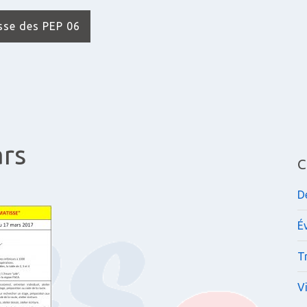
isse des PEP 06
ars
C
D
É
Tr
V