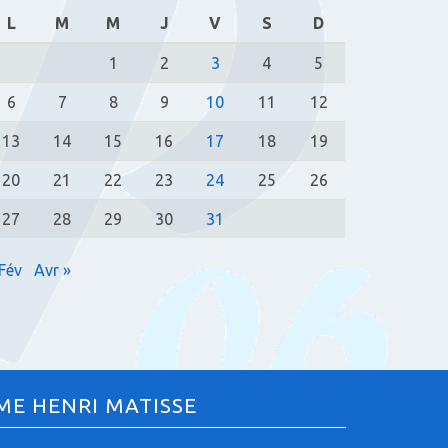
L
M
M
J
V
S
D
1
2
3
4
5
6
7
8
9
10
11
12
13
14
15
16
17
18
19
20
21
22
23
24
25
26
27
28
29
30
31
 Fév
Avr »
ME HENRI MATISSE