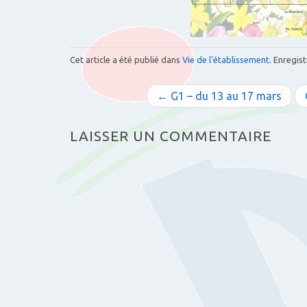
Cet article a été publié dans
Vie de l'établissement
. Enregist
N
← G1 – du 13 au 17 mars
a
LAISSER UN COMMENTAIRE
v
i
g
a
t
i