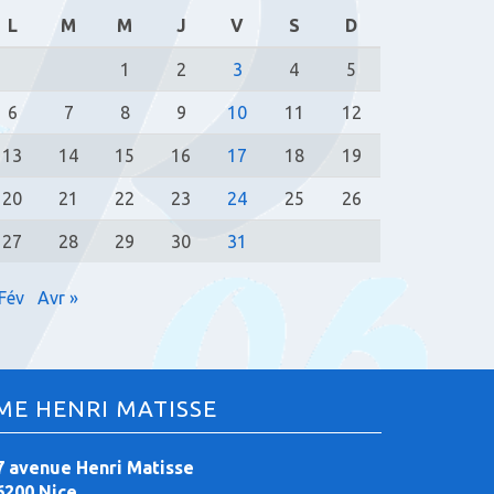
L
M
M
J
V
S
D
1
2
3
4
5
6
7
8
9
10
11
12
13
14
15
16
17
18
19
20
21
22
23
24
25
26
27
28
29
30
31
 Fév
Avr »
ME HENRI MATISSE
7 avenue Henri Matisse
6200 Nice