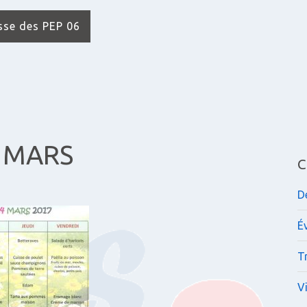
isse des PEP 06
4 MARS
C
D
É
Tr
V