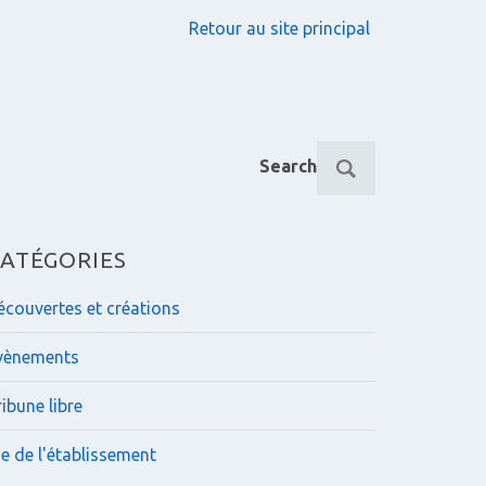
Retour au site principal
R
Search
e
c
h
e
ATÉGORIES
r
c
écouvertes et créations
h
e
vènements
p
o
ibune libre
u
r
ie de l'établissement