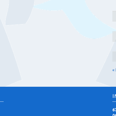
«
I
6
0