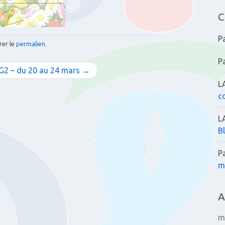
C
P
rer le
permalien
.
P
G2 – du 20 au 24 mars →
L
c
L
B
P
m
A
m