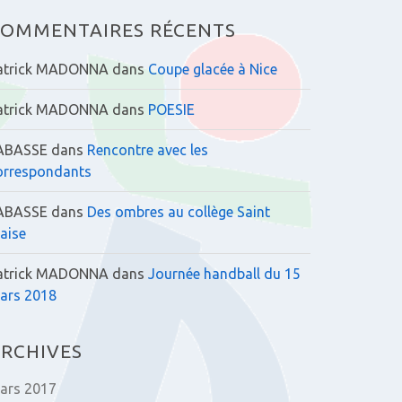
:
OMMENTAIRES RÉCENTS
atrick MADONNA
dans
Coupe glacée à Nice
atrick MADONNA
dans
POESIE
ABASSE
dans
Rencontre avec les
orrespondants
ABASSE
dans
Des ombres au collège Saint
laise
atrick MADONNA
dans
Journée handball du 15
ars 2018
RCHIVES
ars 2017