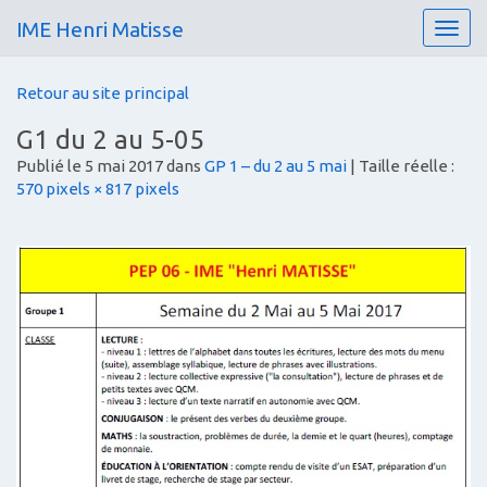
IME Henri Matisse
T
o
g
Retour au site principal
g
l
G1 du 2 au 5-05
e
Publié le
5 mai 2017
dans
GP 1 – du 2 au 5 mai
| Taille réelle :
n
570 pixels × 817 pixels
a
v
i
g
a
t
i
o
n