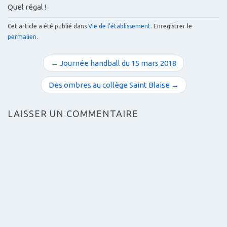
Quel régal !
Cet article a été publié dans
Vie de l'établissement
. Enregistrer le
permalien
.
N
← Journée handball du 15 mars 2018
a
v
Des ombres au collège Saint Blaise →
i
g
LAISSER UN COMMENTAIRE
a
t
i
o
n
d
e
s