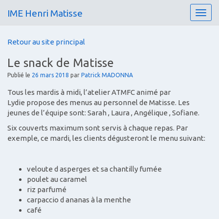
IME Henri Matisse
T
o
g
Retour au site principal
g
l
Le snack de Matisse
e
n
Publié le
26 mars 2018
par
Patrick MADONNA
a
Tous les mardis à midi, l’atelier ATMFC animé par
v
Lydie propose des menus au personnel de Matisse. Les
i
jeunes de l’équipe sont: Sarah , Laura , Angélique , Sofiane.
g
a
Six couverts maximum sont servis à chaque repas. Par
t
exemple, ce mardi, les clients dégusteront le menu suivant:
i
o
n
veloute d asperges et sa chantilly fumée
poulet au caramel
riz parfumé
carpaccio d ananas à la menthe
café