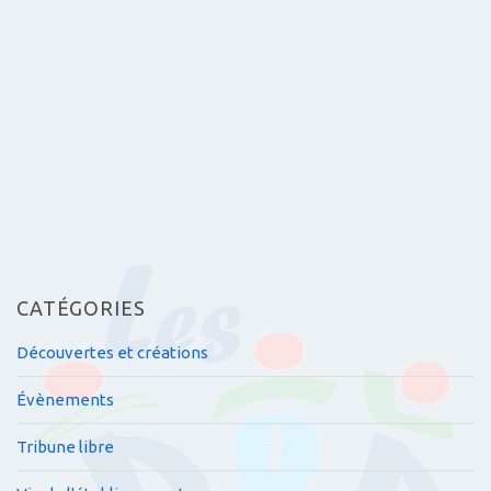
a
r
t
i
c
l
e
s
CATÉGORIES
Découvertes et créations
Évènements
Tribune libre