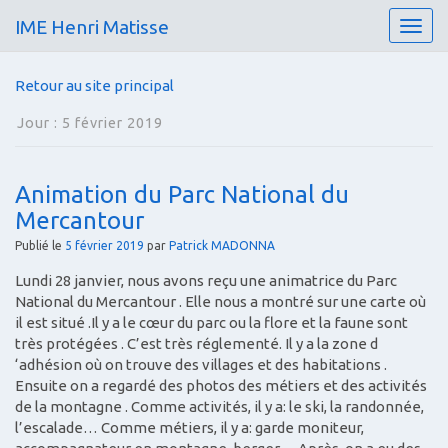
IME Henri Matisse
T
o
g
Retour au site principal
g
l
Jour :
5 février 2019
e
n
a
Animation du Parc National du
v
Mercantour
i
g
Publié le
5 février 2019
par
Patrick MADONNA
a
t
Lundi 28 janvier, nous avons reçu une animatrice du Parc
i
National du Mercantour . Elle nous a montré sur une carte où
o
il est situé .Il y a le cœur du parc ou la flore et la faune sont
n
très protégées . C’est très réglementé. Il y a la zone d
‘adhésion où on trouve des villages et des habitations .
Ensuite on a regardé des photos des métiers et des activités
de la montagne . Comme activités, il y a: le ski, la randonnée,
l’escalade… Comme métiers, il y a: garde moniteur,