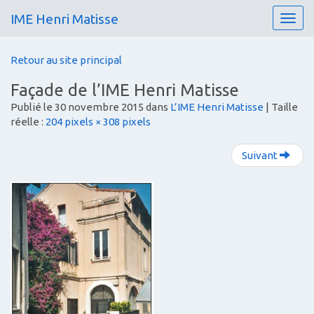
IME Henri Matisse
T
o
g
Retour au site principal
g
l
Façade de l’IME Henri Matisse
e
Publié le
30 novembre 2015
dans
L’IME Henri Matisse
| Taille
n
réelle :
204 pixels × 308 pixels
a
v
i
Suivant
g
a
t
i
o
n