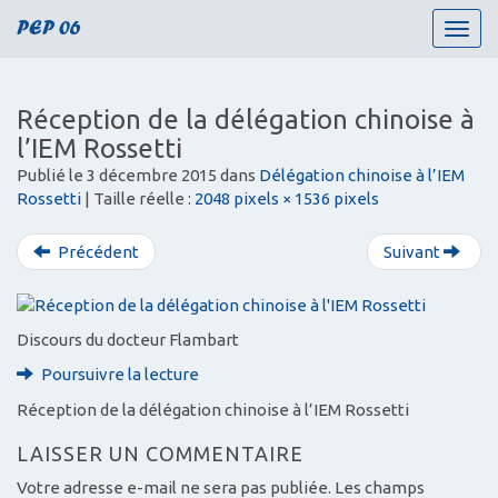
PEP 06
T
o
g
g
Réception de la délégation chinoise à
l
l’IEM Rossetti
e
n
Publié le
3 décembre 2015
dans
Délégation chinoise à l’IEM
a
Rossetti
| Taille réelle :
2048 pixels × 1536 pixels
v
i
Précédent
Suivant
g
a
t
i
Discours du docteur Flambart
o
Poursuivre la lecture
n
Réception de la délégation chinoise à l’IEM Rossetti
LAISSER UN COMMENTAIRE
Votre adresse e-mail ne sera pas publiée.
Les champs