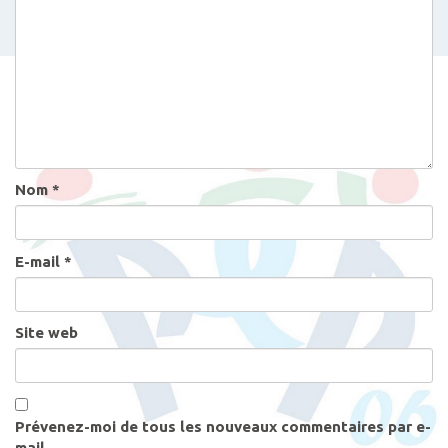
n
d
e
s
a
r
t
Nom
*
i
c
l
E-mail
*
e
s
Site web
Prévenez-moi de tous les nouveaux commentaires par e-
mail.