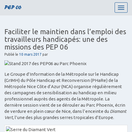
PEP 06
T
o
g
g
Faciliter le maintien dans l’emploi des
l
travailleurs handicapés: une des
e
n
missions des PEP 06
a
Publié le
10 mars 2017
par
v
i
g
Le Groupe d’Information de la Métropole sur le Handicap
a
(GrIMH) du Pôle Handicap et Reconversion (PHaRe) de la
t
Métropole Nice Côte d’Azur (NCA) organise régulièrement
i
des campagnes de sensibilisation au handicap en milieu
o
professionnel auprès des agents de la Métropole. La
n
dernière session vient de se dérouler au Parc Phoenix, écrin
de verdure en plein cœur de Nice, dans l’enceinte du
Diamant
Vert
, l’une des plus grandes serres tropicales d’Europe.