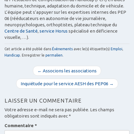
humaine, technique, adaptation du domicile et de véhicule.
L’équipe peut s’appuyer sur les expertises internes des PEP
06 (rééducateurs en autonomie de vie journalière,
neuropsychologues, orthoptistes, plateau technique du
Centre de Santé
,
service Horus
spécialisé en déficience
visuelle, …).
Cet article a été publié dans
Évènements
avec le(s) étiquette(s)
Emploi
,
Handicap
. Enregistrer le
permalien
.
N
← Associons les associations
a
v
Inquiétude pour le service AESH des PEP06 →
i
g
LAISSER UN COMMENTAIRE
a
Votre adresse e-mail ne sera pas publiée.
Les champs
t
obligatoires sont indiqués avec
*
i
Commentaire
*
o