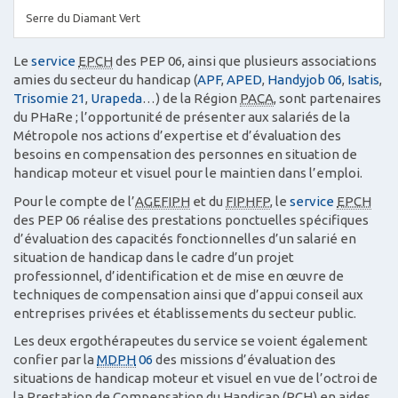
Serre du Diamant Vert
Le
service
EPCH
des PEP 06, ainsi que plusieurs associations
amies du secteur du handicap (
APF
,
APED
,
Handyjob 06
,
Isatis
,
Trisomie 21
,
Urapeda
…) de la Région
PACA
, sont partenaires
du PHaRe ; l’opportunité de présenter aux salariés de la
Métropole nos actions d’expertise et d’évaluation des
besoins en compensation des personnes en situation de
handicap moteur et visuel pour le maintien dans l’emploi.
Pour le compte de l’
AGEFIPH
et du
FIPHFP
, le
service
EPCH
des PEP 06 réalise des prestations ponctuelles spécifiques
d’évaluation des capacités fonctionnelles d’un salarié en
situation de handicap dans le cadre d’un projet
professionnel, d’identification et de mise en œuvre de
techniques de compensation ainsi que d’appui conseil aux
entreprises privées et établissements du secteur public.
Les deux ergothérapeutes du service se voient également
confier par la
MDPH
06
des missions d’évaluation des
situations de handicap moteur et visuel en vue de l’octroi de
la Prestation de Compensation du Handicap (PCH) en aides