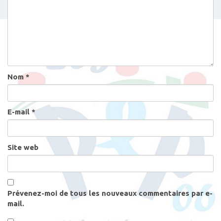
d
e
s
a
r
t
Nom
*
i
c
l
E-mail
*
e
s
Site web
Prévenez-moi de tous les nouveaux commentaires par e-
mail.