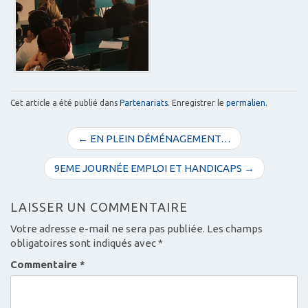
Cet article a été publié dans
Partenariats
. Enregistrer le
permalien
.
N
← EN PLEIN DÉMÉNAGEMENT…
a
v
9EME JOURNÉE EMPLOI ET HANDICAPS →
i
g
LAISSER UN COMMENTAIRE
a
Votre adresse e-mail ne sera pas publiée.
Les champs
t
obligatoires sont indiqués avec
*
i
Commentaire
*
o
n