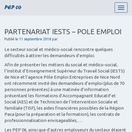
PEP 06
T
o
g
g
PARTENARIAT IESTS – POLE EMPLOI
l
e
Publié le
11 septembre 2018
par
n
Le secteur social et médico-social rencontre quelques
a
difficultés à attirer les demandeurs d’emploi.
v
i
Afin de présenter les métiers du social et médico-social,
g
l’Institut d’Enseignement Supérieur du Travail Social (IESTS)
a
de Nice et l’agence Pôle Emploi Entreprises de Nice Nord
t
ont récemment invité des demandeurs d’emploi (plus de 70
i
personnes présentes) à une matinée d’information
o
présentant les formations d’Accompagnant Educatif et
n
Social (AES) et de Technicien de l’Intervention Sociale et
Familiale (TISF), les aides financières possibles de la Région
Paca (pour la préparation et la formation), les contrats de
professionnalisation envisageables, …
Les PEP 06, ainsi que d’autres employeurs du secteur étaient