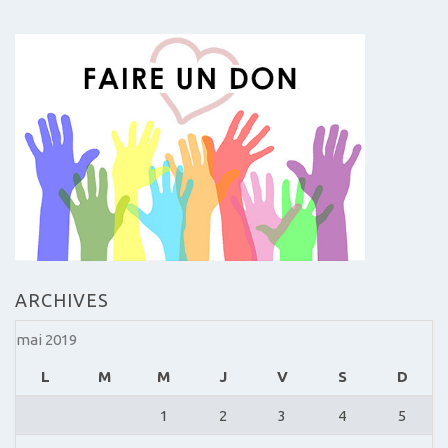
ARCHIVES
mai 2019
L
M
M
J
V
S
D
1
2
3
4
5