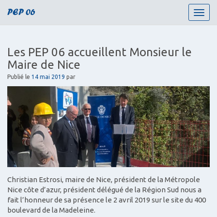
PEP 06
T
o
g
g
Les PEP 06 accueillent Monsieur le
l
Maire de Nice
e
n
Publié le
14 mai 2019
par
a
v
i
g
a
t
i
o
n
Christian Estrosi, maire de Nice, président de la Métropole
Nice côte d’azur, président délégué de la Région Sud nous a
fait l’honneur de sa présence le 2 avril 2019 sur le site du 400
boulevard de la Madeleine.