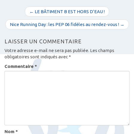
N
← LE BÂTIMENT B EST HORS D’EAU !
a
v
Nice Running Day : les PEP 06 fidèles au rendez-vous ! →
i
g
LAISSER UN COMMENTAIRE
a
Votre adresse e-mail ne sera pas publiée.
Les champs
t
obligatoires sont indiqués avec
*
i
Commentaire
*
o
n
d
e
s
a
r
t
Nom
*