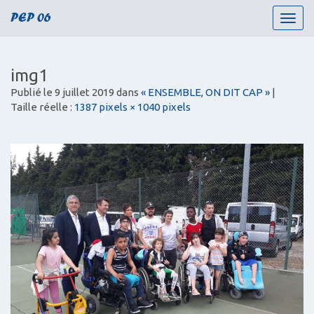
PEP 06
T
o
g
g
img1
l
Publié le
9 juillet 2019
dans
« ENSEMBLE, ON DIT CAP »
|
e
Taille réelle :
1387 pixels × 1040 pixels
n
a
v
i
g
a
t
i
o
n