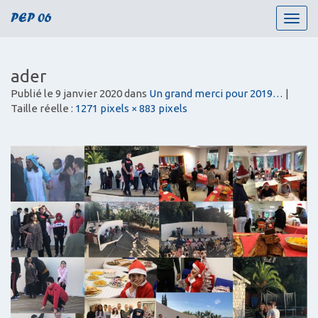
PEP 06
T
o
g
g
ader
l
Publié le
9 janvier 2020
dans
Un grand merci pour 2019…
|
e
Taille réelle :
1271 pixels × 883 pixels
n
a
v
i
g
a
t
i
o
n