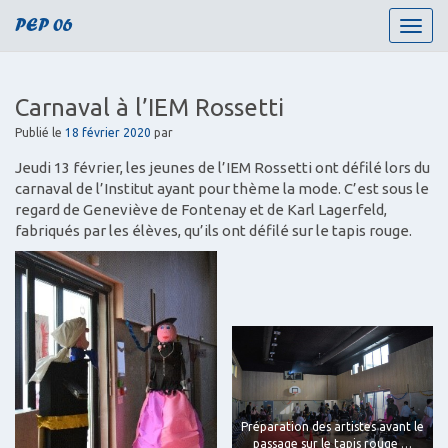
PEP 06
T
o
g
g
Carnaval à l’IEM Rossetti
l
e
Publié le
18 février 2020
par
n
Jeudi 13 février, les jeunes de l’IEM Rossetti ont défilé lors du
a
carnaval de l’Institut ayant pour thème la mode. C’est sous le
v
regard de Geneviève de Fontenay et de Karl Lagerfeld,
i
fabriqués par les élèves, qu’ils ont défilé sur le tapis rouge.
g
a
t
i
o
n
Préparation des artistes avant le
passage sur le tapis rouge …