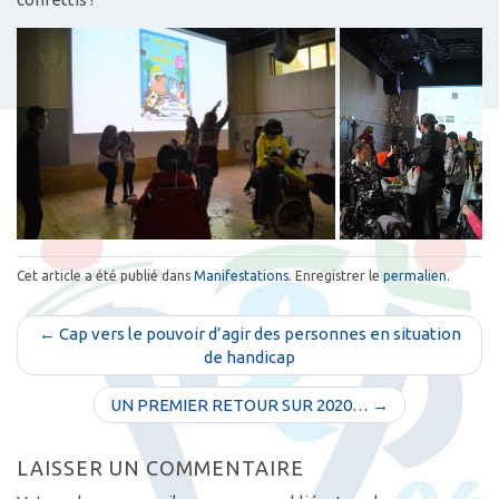
Cet article a été publié dans
Manifestations
. Enregistrer le
permalien
.
N
← Cap vers le pouvoir d’agir des personnes en situation
a
de handicap
v
UN PREMIER RETOUR SUR 2020… →
i
g
LAISSER UN COMMENTAIRE
a