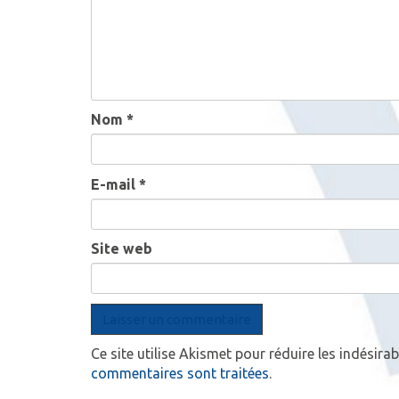
a
t
i
o
Nom
*
n
d
E-mail
*
e
Site web
s
a
r
Ce site utilise Akismet pour réduire les indésirab
t
commentaires sont traitées
.