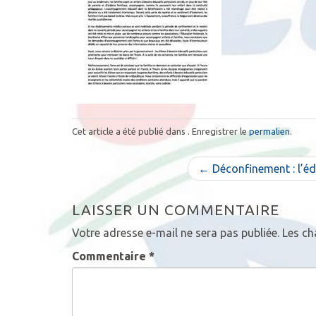
Cet article a été publié dans . Enregistrer le
permalien
.
N
← Déconfinement : l’édu
a
LAISSER UN COMMENTAIRE
v
Votre adresse e-mail ne sera pas publiée.
Les ch
i
Commentaire
*
g