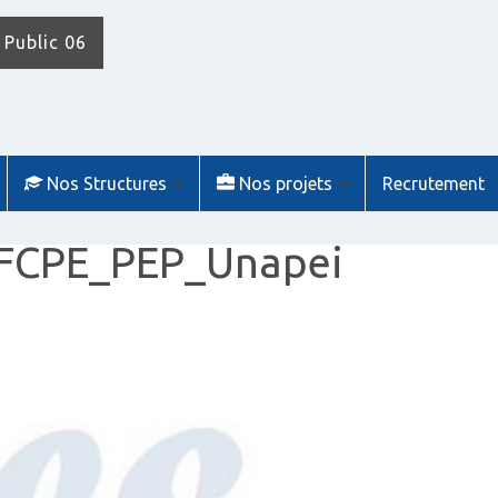
 Public 06
Nos Structures
Nos projets
Recrutement
rFCPE_PEP_Unapei