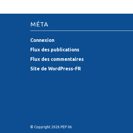
i
c
MÉTA
l
e
Connexion
Flux des publications
s
Flux des commentaires
Site de WordPress-FR
© Copyright 2026 PEP 06