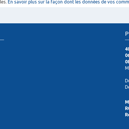
les.
En savoir plus sur la façon dont les données de vos comme
P
4
0
0
M
D
D
M
R
R