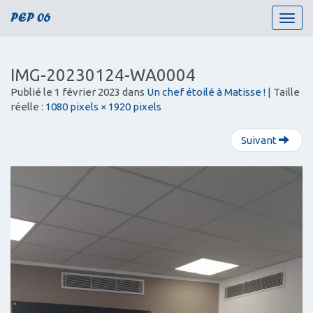
PEP 06
T
o
g
g
IMG-20230124-WA0004
l
Publié le
1 février 2023
dans
Un chef étoilé à Matisse !
| Taille
e
réelle :
1080 pixels × 1920 pixels
n
a
v
Suivant
i
g
a
t
i
o
n