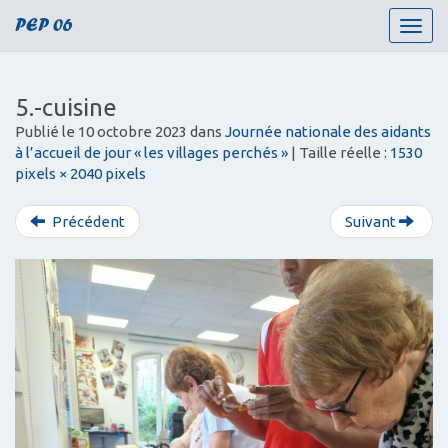
PEP 06
T
o
g
g
5.-cuisine
l
Publié le
10 octobre 2023
dans
Journée nationale des aidants
e
à l’accueil de jour « les villages perchés »
| Taille réelle :
1530
n
pixels × 2040 pixels
a
v
i
Précédent
Suivant
g
a
t
i
o
n