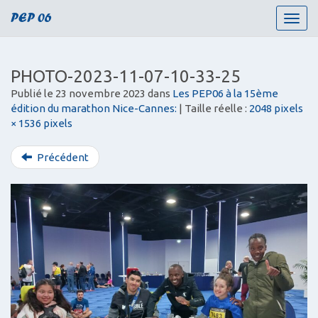
PEP 06
T
o
g
g
PHOTO-2023-11-07-10-33-25
l
Publié le
23 novembre 2023
dans
Les PEP06 à la 15ème
e
édition du marathon Nice-Cannes:
| Taille réelle :
2048 pixels
n
× 1536 pixels
a
v
i
Précédent
g
a
t
i
o
n