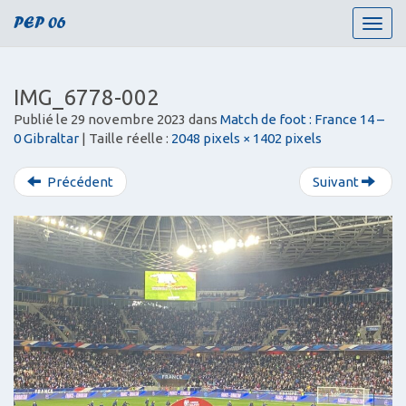
PEP 06
T
o
g
g
IMG_6778-002
l
Publié le
29 novembre 2023
dans
Match de foot : France 14 –
e
0 Gibraltar
| Taille réelle :
2048 pixels × 1402 pixels
n
a
v
Précédent
Suivant
i
g
a
t
i
o
n