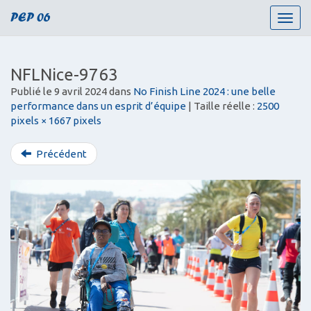
PEP 06
T
o
g
g
NFLNice-9763
l
Publié le
9 avril 2024
dans
No Finish Line 2024 : une belle
e
performance dans un esprit d’équipe
| Taille réelle :
2500
n
pixels × 1667 pixels
a
v
i
Précédent
g
a
t
i
o
n