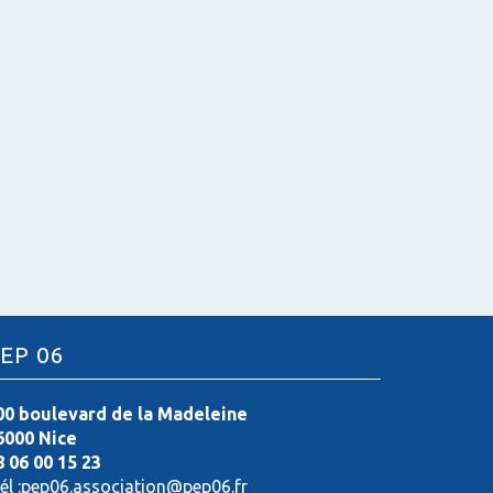
EP 06
00 boulevard de la Madeleine
6000 Nice
8 06 00 15 23
él :pep06.association@pep06.fr