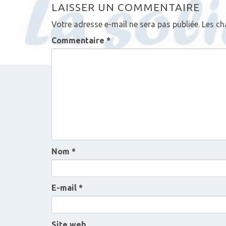
LAISSER UN COMMENTAIRE
i
Votre adresse e-mail ne sera pas publiée.
Les ch
g
Commentaire
*
a
t
i
o
n
Nom
*
d
e
E-mail
*
s
Site web