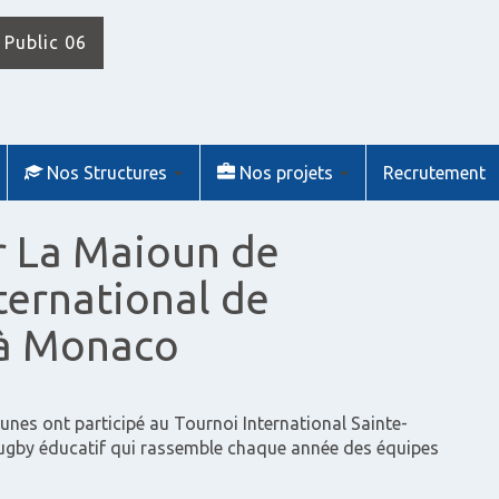
 Public 06
Nos Structures
Nos projets
Recrutement
r La Maioun de
ternational de
à Monaco
nes ont participé au Tournoi International Sainte-
ugby éducatif qui rassemble chaque année des équipes