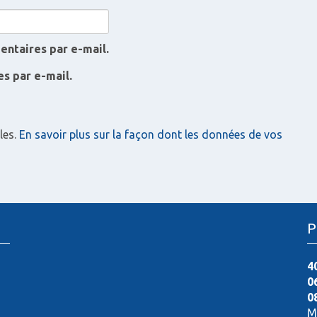
ntaires par e-mail.
s par e-mail.
les.
En savoir plus sur la façon dont les données de vos
P
4
0
0
M