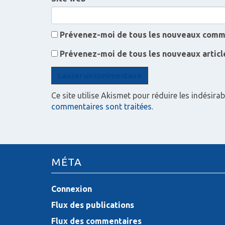
a
r
Prévenez-moi de tous les nouveaux comme
t
Prévenez-moi de tous les nouveaux article
i
c
Ce site utilise Akismet pour réduire les indésirab
l
commentaires sont traitées
.
e
s
MÉTA
Connexion
Flux des publications
Flux des commentaires