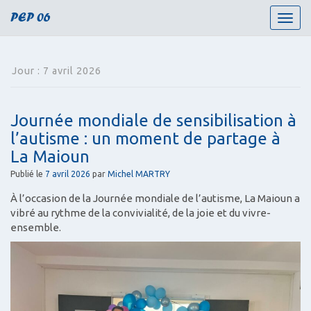
PEP 06
T
o
g
g
Jour :
7 avril 2026
l
e
n
Journée mondiale de sensibilisation à
a
l’autisme : un moment de partage à
v
i
La Maioun
g
Publié le
7 avril 2026
par
Michel MARTRY
a
t
À l’occasion de la Journée mondiale de l’autisme, La Maioun a
i
vibré au rythme de la convivialité, de la joie et du vivre-
o
ensemble.
n