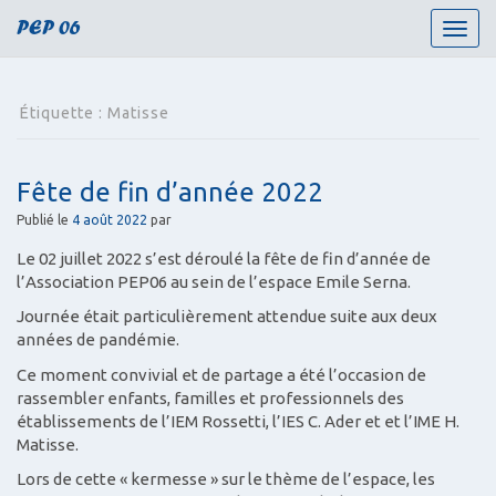
PEP 06
T
o
g
g
Étiquette :
Matisse
l
e
n
Fête de fin d’année 2022
a
v
Publié le
4 août 2022
par
i
Le 02 juillet 2022 s’est déroulé la fête de fin d’année de
g
l’Association PEP06 au sein de l’espace Emile Serna.
a
t
Journée était particulièrement attendue suite aux deux
i
années de pandémie.
o
Ce moment convivial et de partage a été l’occasion de
n
rassembler enfants, familles et professionnels des
établissements de l’IEM Rossetti, l’IES C. Ader et et l’IME H.
Matisse.
Lors de cette « kermesse » sur le thème de l’espace, les