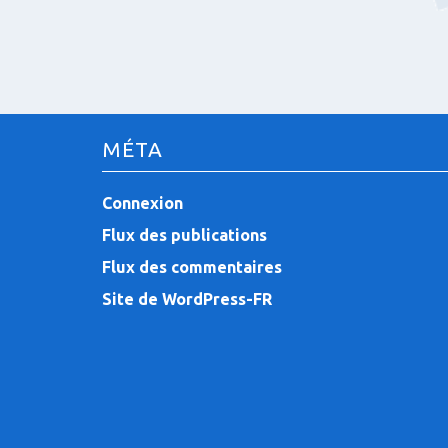
s
a
r
MÉTA
t
i
Connexion
Flux des publications
c
Flux des commentaires
l
Site de WordPress-FR
e
s