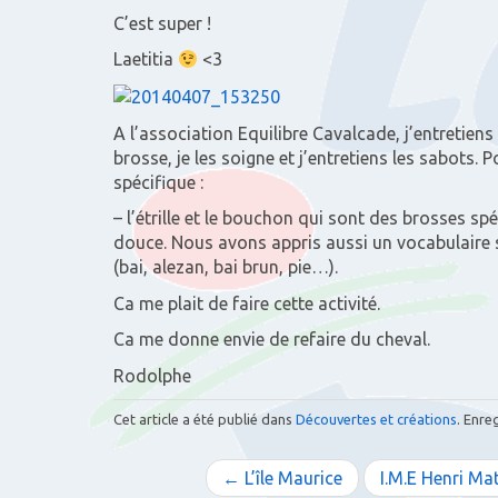
C’est super !
Laetitia
<3
A l’association Equilibre Cavalcade, j’entretiens 
brosse, je les soigne et j’entretiens les sabots. Po
spécifique :
– l’étrille et le bouchon qui sont des brosses 
douce. Nous avons appris aussi un vocabulaire sp
(bai, alezan, bai brun, pie…).
Ca me plait de faire cette activité.
Ca me donne envie de refaire du cheval.
Rodolphe
Cet article a été publié dans
Découvertes et créations
. Enre
N
← L’île Maurice
I.M.E Henri Ma