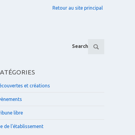
Retour au site principal
R
Search
e
c
h
e
ATÉGORIES
r
c
écouvertes et créations
h
e
vènements
p
o
ibune libre
u
r
ie de l'établissement