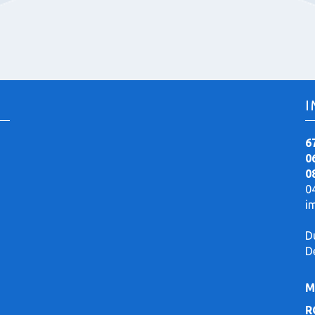
I
6
0
0
0
i
D
D
M
R