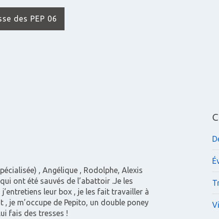
isse des PEP 06
C
D
É
écialisée) , Angélique , Rodolphe, Alexis
i ont été sauvés de l’abattoir .Je les
Tr
entretiens leur box , je les fait travailler à
nt , je m’occupe de Pepito, un double poney
V
ui fais des tresses !