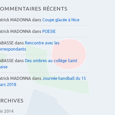
:
OMMENTAIRES RÉCENTS
atrick MADONNA
dans
Coupe glacée à Nice
atrick MADONNA
dans
POESIE
ABASSE
dans
Rencontre avec les
orrespondants
ABASSE
dans
Des ombres au collège Saint
laise
atrick MADONNA
dans
Journée handball du 15
ars 2018
RCHIVES
uin 2014