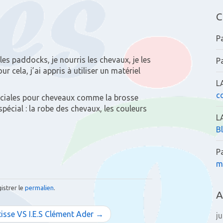
C
P
les paddocks, je nourris les chevaux, je les
P
ur cela, j’ai appris à utiliser un matériel
L
c
spéciales pour cheveaux comme la brosse
écial : la robe des chevaux, les couleurs
L
B
P
m
gistrer le
permalien
.
A
tisse VS I.E.S Clément Ader →
j