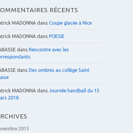
:
OMMENTAIRES RÉCENTS
atrick MADONNA
dans
Coupe glacée à Nice
atrick MADONNA
dans
POESIE
ABASSE
dans
Rencontre avec les
orrespondants
ABASSE
dans
Des ombres au collège Saint
laise
atrick MADONNA
dans
Journée handball du 15
ars 2018
RCHIVES
ovembre 2015