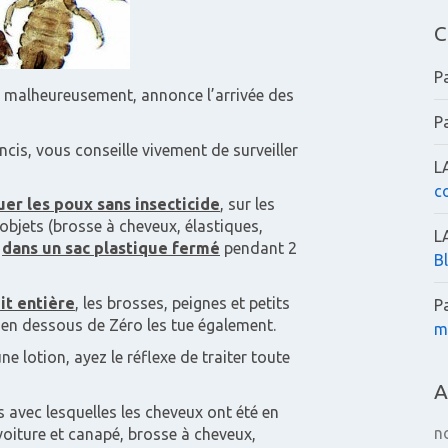
C
P
, malheureusement, annonce l’arrivée des
P
ancis, vous conseille vivement de surveiller
L
c
er les poux sans insecticide
, sur les
 objets (brosse à cheveux, élastiques,
L
s
dans un sac plastique fermé
pendant 2
B
it entière
, les brosses, peignes et petits
P
e en dessous de Zéro les tue également.
m
ne lotion, ayez le réflexe de traiter toute
A
s avec lesquelles les cheveux ont été en
n
 voiture et canapé, brosse à cheveux,