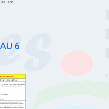
ues, etc….
 AU 6
«