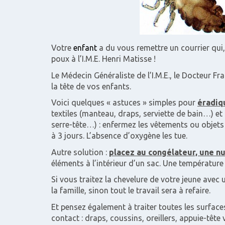
Votre
enfant
a du vous remettre un courrier qui
poux à l’I.M.E. Henri Matisse !
Le Médecin Généraliste de l’I.M.E., le Docteur Fr
la tête de vos enfants.
Voici quelques « astuces » simples pour
éradiqu
textiles (manteau, draps, serviette de bain…) et
serre-tête…) : enfermez les vêtements ou objet
à 3 jours. L’absence d’oxygène les tue.
Autre solution :
placez au congélateur, une nu
éléments à l’intérieur d’un sac. Une températur
Si vous traitez la chevelure de votre jeune avec u
la famille, sinon tout le travail sera à refaire.
Et pensez également à traiter toutes les surface
contact : draps, coussins, oreillers, appuie-tête