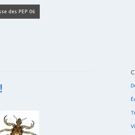
isse des PEP 06
C
!
D
É
Tr
V